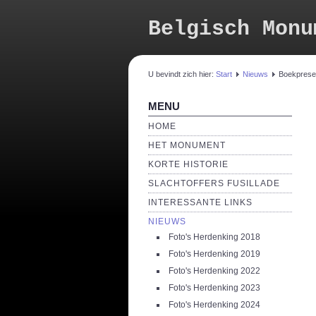
Belgisch Monu
U bevindt zich hier:
Start
Nieuws
Boekprese
MENU
HOME
HET MONUMENT
KORTE HISTORIE
SLACHTOFFERS FUSILLADE
INTERESSANTE LINKS
NIEUWS
Foto's Herdenking 2018
Foto's Herdenking 2019
Foto's Herdenking 2022
Foto's Herdenking 2023
Foto's Herdenking 2024