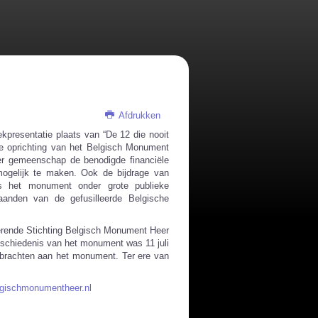
Afdrukken
kpresentatie plaats van “De 12 die nooit
 de oprichting van het Belgisch Monument
er gemeenschap de benodigde financiële
mogelijk te maken. Ook de bijdrage van
is het monument onder grote publieke
aanden van de gefusilleerde Belgische
erende Stichting Belgisch Monument Heer
eschiedenis van het monument was 11 juli
 brachten aan het monument. Ter ere van
gischmonumentheer.nl