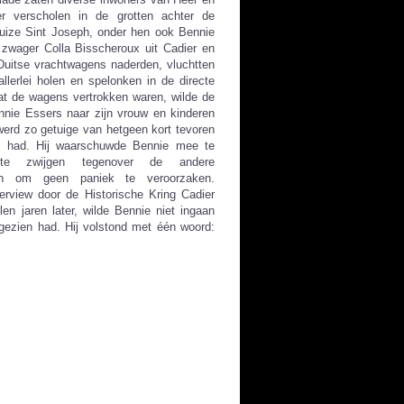
r verscholen in de grotten achter de
Huize Sint Joseph, onder hen ook Bennie
 zwager Colla Bisscheroux uit Cadier en
Duitse vrachtwagens naderden, vluchtten
llerlei holen en spelonken in de directe
t de wagens vertrokken waren, wilde de
nie Essers naar zijn vrouw en kinderen
werd zo getuige van hetgeen kort tevoren
n had. Hij waarschuwde Bennie mee te
e zwijgen tegenover de andere
en om geen paniek te veroorzaken.
terview door de Historische Kring Cadier
llen jaren later, wilde Bennie niet ingaan
 gezien had. Hij volstond met één woord: