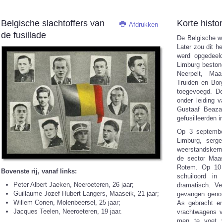
Belgische slachtoffers van
Korte histo
Afdrukken
de fusillade
De Belgische w
Later zou dit 
werd opgedeeld
Limburg beston
Neerpelt, Maa
Truiden en Bor
toegevoegd. De
onder leiding 
Gustaaf Beaza
gefusilleerden i
Op 3 septembe
Limburg, serge
weerstandskern
de sector Maa
Rotem. Op 10 
Bovenste rij, vanaf links:
schuiloord i
Peter Albert Jaeken, Neeroeteren, 26 jaar;
dramatisch. Ve
Guillaume Jozef Hubert Langers, Maaseik, 21 jaar;
gevangen geno
Willem Conen, Molenbeersel, 25 jaar;
As gebracht e
Jacques Teelen, Neeroeteren, 19 jaar.
vrachtwagens v
men te voet 