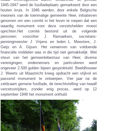
1945-1947 werd de fusilladeplaats gemarkeerd door een
houten kruis. In 1946 werden, door enkele Belgische
inwoners van de toenmalige gemeente Heer, initiatieven
genomen om een comité in het leven te roepen dat een
waardig monument voor deze verzetshelden moest
oprichten.Het comité bestond uit de volgende
personen: voorzitter J. Ramaekers, secretaris-
penningmeester J. Vrijens en leden L. Meesters, J.
Geijs en A. Gijsen. Het verwerven van voldoende
financiële middelen was in die tijd niet gemakkelijk. Met
steun van het gemeentebestuur van Heer, diverse
verenigingen, ondernemers en particulieren werd
ongeveer 2.500 gulden bijeen gesprokkeld. Beeldhouwer
J. Weerts uit Maastricht kreeg opdracht een stijlvol en
passend monument te ontwerpen. Vier jaar na de
zeldzaam gemene fusillade, de terechtstelling van twaalf
verzetsstrijders, zonder enig proces, werd op 12
september 1948 het monument onthuld.