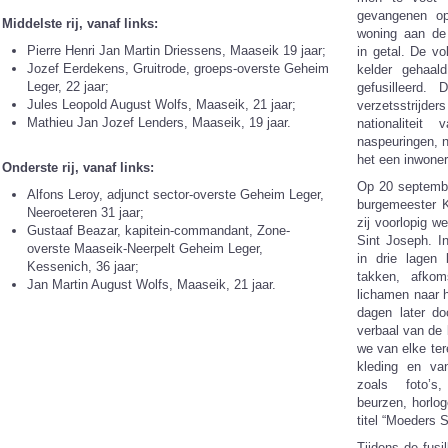
gevangenen o
Middelste rij, vanaf links:
woning aan de 
Pierre Henri Jan Martin Driessens, Maaseik 19 jaar;
in getal. De v
Jozef Eerdekens, Gruitrode, groeps-overste Geheim
kelder gehaal
Leger, 22 jaar;
gefusilleerd. 
Jules Leopold August Wolfs, Maaseik, 21 jaar;
verzetsstrij
Mathieu Jan Jozef Lenders, Maaseik, 19 jaar.
nationalitei
naspeuringen, 
het een inwoner
Onderste rij, vanaf links:
Op 20 septembe
Alfons Leroy, adjunct sector-overste Geheim Leger,
burgemeester K
Neeroeteren 31 jaar;
zij voorlopig 
Gustaaf Beazar, kapitein-commandant, Zone-
Sint Joseph. I
overste Maaseik-Neerpelt Geheim Leger,
in drie lagen
Kessenich, 36 jaar;
takken, afkom
Jan Martin August Wolfs, Maaseik, 21 jaar.
lichamen naar 
dagen later d
verbaal van de 
we van elke ter
kleding en va
zoals foto’s,
beurzen, horlo
titel “Moeders 
Tijdens de fusi