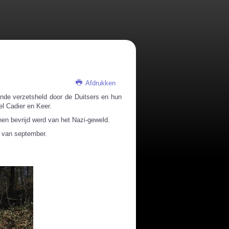
Afdrukken
nde verzetsheld door de Duitsers en hun
el Cadier en Keer.
nen bevrijd werd van het Nazi-geweld.
g van september.