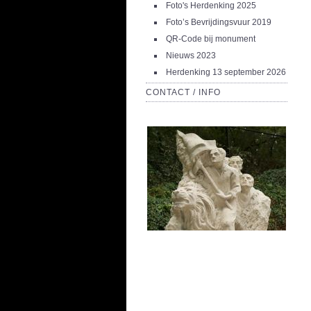
Foto's Herdenking 2025
Foto’s Bevrijdingsvuur 2019
QR-Code bij monument
Nieuws 2023
Herdenking 13 september 2026
CONTACT / INFO