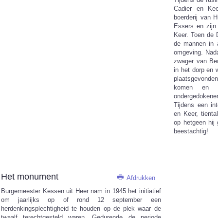
Cadier en Kee
boerderij van 
Essers en zijn
Keer. Toen de 
de mannen in a
omgeving. Nada
zwager van Ben
in het dorp en 
plaatsgevonde
komen en t
ondergedoken
Tijdens een in
en Keer, tienta
op hetgeen hij
beestachtig!
Het monument
Afdrukken
Burgemeester Kessen uit Heer nam in 1945 het initiatief
om jaarlijks op of rond 12 september een
herdenkingsplechtigheid te houden op de plek waar de
twaalf terechtgesteld waren. Gedurende de periode