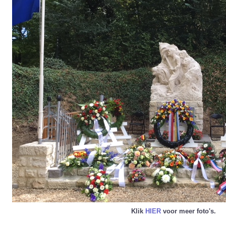
Klik
HIER
voor meer foto's.