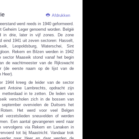
rie
Afdrukken
eerstand werd reeds in 1940 geformeerd.
het Geheim Leger genoemd worden. België
 in drie, later in vijf zones. De zone
d eind 1941 uit zeven sectoren: Hasselt,
seik, Leopoldsburg, Waterschei, Sint
gloon. Rekem en Bilzen werden in 1942
 sector Maaseik stond vanaf het begin
van de wachtmeester van de Rijkswacht
r (de eerste naam op de lijst van de
n Heer).
r 1944 kreeg de leider van de sector
ant Antoine Lambrechts, opdracht zijn
 metterdaad in te zetten. De leden van
seik verscholen zich in de bossen van
september overvielen de Duitsers het
n Rotem. Het werd voor veel Belgen
el verzetslieden sneuvelden of werden
men. Een aantal gevangenen werd naar
n vervolgens via Rekem en Lanaken in
ervoerd tot bij Maastricht. Vandaar trok
verder naar Heer en daar werden de