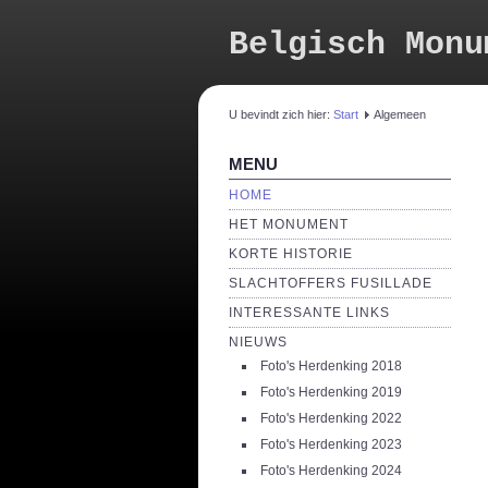
Belgisch Monu
U bevindt zich hier:
Start
Algemeen
MENU
HOME
HET MONUMENT
KORTE HISTORIE
SLACHTOFFERS FUSILLADE
INTERESSANTE LINKS
NIEUWS
Foto's Herdenking 2018
Foto's Herdenking 2019
Foto's Herdenking 2022
Foto's Herdenking 2023
Foto's Herdenking 2024