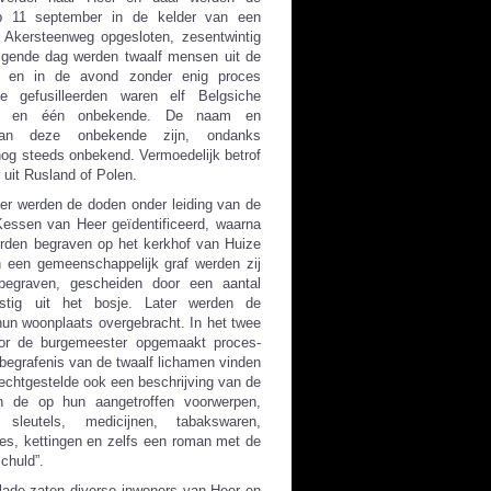
p 11 september in de kelder van een
Akersteenweg opgesloten, zesentwintig
olgende dag werden twaalf mensen uit de
d en in de avond zonder enig proces
De gefusilleerden waren elf Belgsiche
ders en één onbekende. De naam en
t van deze onbekende zijn, ondanks
nog steeds onbekend. Vermoedelijk betrof
 uit Rusland of Polen.
r werden de doden onder leiding van de
essen van Heer geïdentificeerd, waarna
werden begraven op het kerkhof van Huize
n een gemeenschappelijk graf werden zij
 begraven, gescheiden door een aantal
stig uit het bosje. Later werden de
hun woonplaats overgebracht. In het twee
oor de burgemeester opgemaakt proces-
begrafenis van de twaalf lichamen vinden
echtgestelde ook een beschrijving van de
n de op hun aangetroffen voorwerpen,
 sleutels, medicijnen, tabakswaren,
ges, kettingen en zelfs een roman met de
Schuld”.
llade zaten diverse inwoners van Heer en